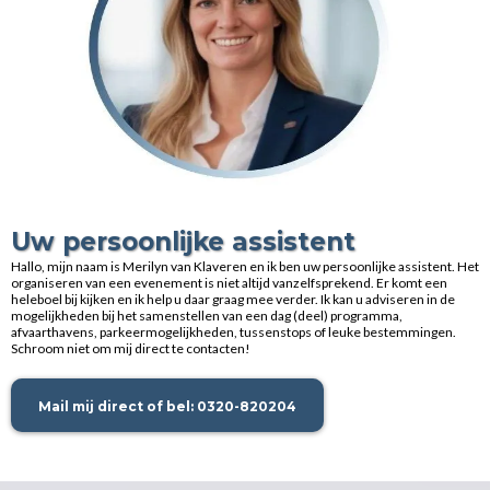
Uw persoonlijke assistent
Hallo, mijn naam is Merilyn van Klaveren en ik ben uw persoonlijke assistent. Het
organiseren van een evenement is niet altijd vanzelfsprekend. Er komt een
heleboel bij kijken en ik help u daar graag mee verder. Ik kan u adviseren in de
mogelijkheden bij het samenstellen van een dag (deel) programma,
afvaarthavens, parkeermogelijkheden, tussenstops of leuke bestemmingen.
Schroom niet om mij direct te contacten!
Mail mij direct of bel: 0320-820204